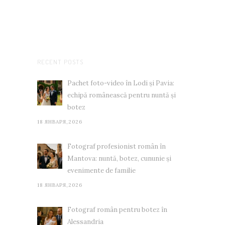
RECENT POSTS
Pachet foto-video în Lodi și Pavia:
echipă românească pentru nuntă și
botez
18 ЯНВАРЯ,2026
Fotograf profesionist român în
Mantova: nuntă, botez, cununie și
evenimente de familie
18 ЯНВАРЯ,2026
Fotograf român pentru botez în
Alessandria