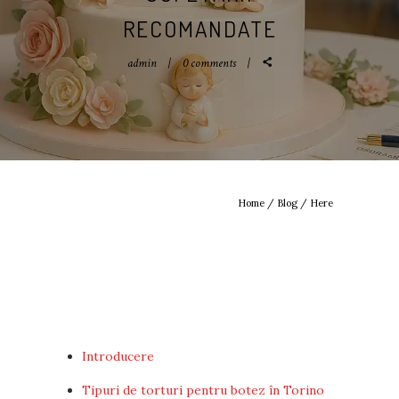
RECOMANDATE
admin
0 comments
Home
/
Blog
/ Here
Introducere
Tipuri de torturi pentru botez în Torino