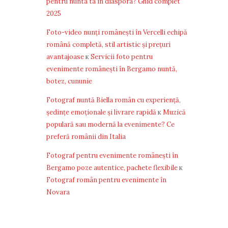
pentru nunta ta în diaspora? Ghid complet
2025
Foto-video nunți românești în Vercelli echipă
română completă, stil artistic și prețuri
avantajoase
к
Servicii foto pentru
evenimente românești în Bergamo nuntă,
botez, cununie
Fotograf nuntă Biella român cu experiență,
ședințe emoționale și livrare rapidă
к
Muzică
populară sau modernă la evenimente? Ce
preferă românii din Italia
Fotograf pentru evenimente românești în
Bergamo poze autentice, pachete flexibile
к
Fotograf român pentru evenimente în
Novara