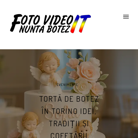
EVENIMENTE
TORTĂ DE BOTEZ
ÎN TORINO IDEI,
TRADIȚII ȘI
COFETĂRII