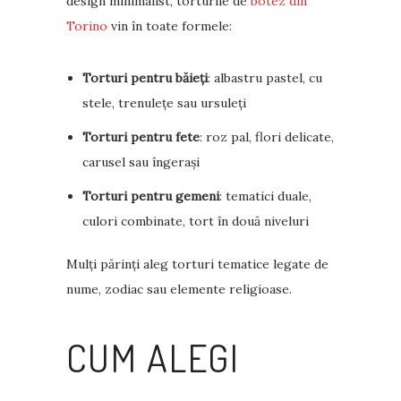
design minimalist, torturile de
botez din
Torino
vin în toate formele:
Torturi pentru băieți
: albastru pastel, cu
stele, trenulețe sau ursuleți
Torturi pentru fete
: roz pal, flori delicate,
carusel sau îngerași
Torturi pentru gemeni
: tematici duale,
culori combinate, tort în două niveluri
Mulți părinți aleg torturi tematice legate de
nume, zodiac sau elemente religioase.
CUM ALEGI