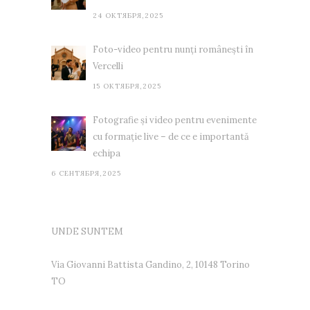
24 ОКТЯБРЯ,2025
Foto-video pentru nunți românești în
Vercelli
15 ОКТЯБРЯ,2025
Fotografie și video pentru evenimente
cu formație live – de ce e importantă
echipa
6 СЕНТЯБРЯ,2025
UNDE SUNTEM
Via Giovanni Battista Gandino, 2, 10148 Torino
TO