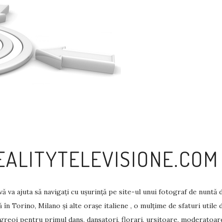
REALITYTELEVISIONE.COM
va ajuta să navigați cu ușurință pe site-ul unui fotograf de nuntă din
în Torino, Milano și alte orașe italiene , o mulțime de sfaturi utile 
 greoi pentru primul dans, dansatori, florari, ursitoare, moderatoar