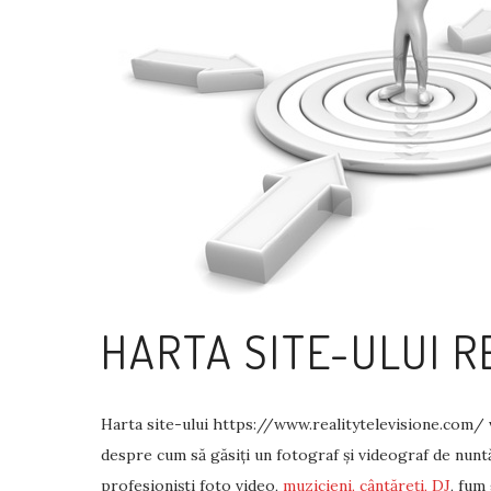
HARTA SITE-ULUI 
Harta site-ului https://www.realitytelevisione.com/ vă 
despre cum să găsiți un fotograf și videograf de nuntă 
profesioniști foto video,
muzicieni, cântăreți, DJ
, fum