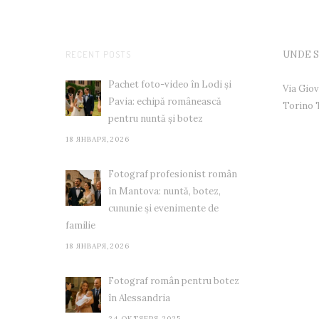
RECENT POSTS
UNDE 
Pachet foto-video în Lodi și
Via Giov
Pavia: echipă românească
Torino
pentru nuntă și botez
18 ЯНВАРЯ,2026
Fotograf profesionist român
în Mantova: nuntă, botez,
cununie și evenimente de
familie
18 ЯНВАРЯ,2026
Fotograf român pentru botez
în Alessandria
24 ОКТЯБРЯ,2025